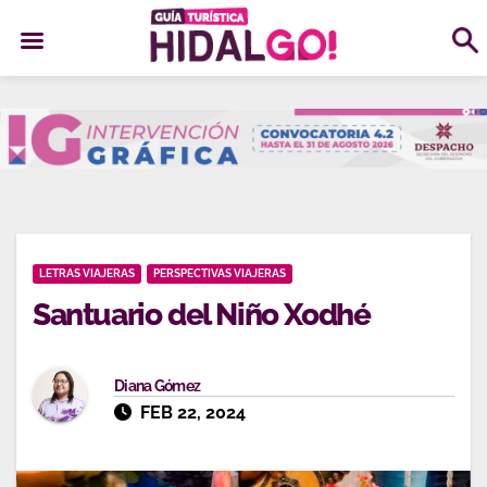
Ir
al
contenido
LETRAS VIAJERAS
PERSPECTIVAS VIAJERAS
Santuario del Niño Xodhé
Diana Gómez
FEB 22, 2024