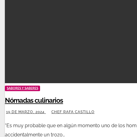
SABORES Y SABERES
Nómadas culinarios
19 DE MARZO, 2024
CHEF RAFA CASTILLO
“Es muy probable que en algún momento uno de los hombr
accidentalmente un trozo…