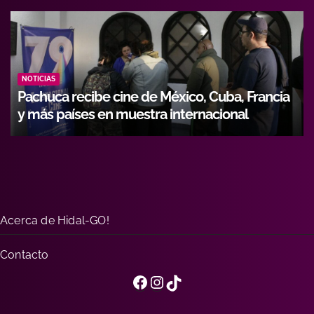
NOTICIAS
 México, Cuba, Francia
Hidalgo fortalece formaci
a internacional
con alianza entre Icathi y 
Acerca de Hidal-GO!
Contacto
Facebook
Instagram
TikTok