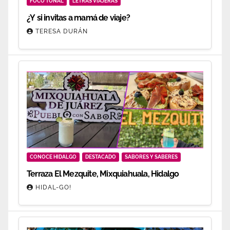
FOCO TONAL
LETRAS VIAJERAS
¿Y si invitas a mamá de viaje?
TERESA DURÁN
CONOCE HIDALGO
DESTACADO
SABORES Y SABERES
Terraza El Mezquite, Mixquiahuala, Hidalgo
HIDAL-GO!