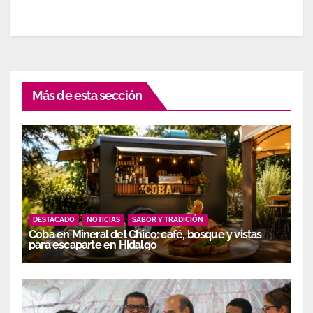
Más de esta sección
DESTACADO
NOTICIAS
SABOR Y TRADICIÓN
Coba en Mineral del Chico: café, bosque y vistas
para escaparte en Hidalgo