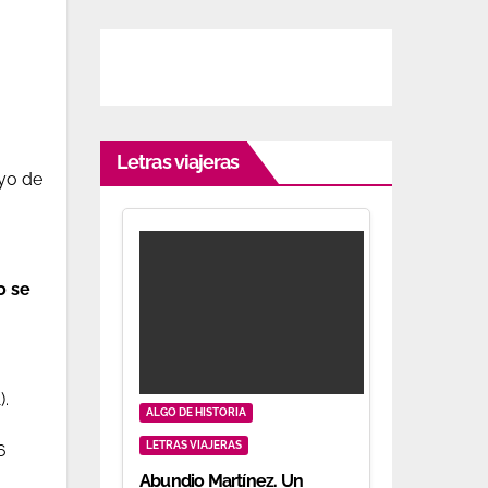
Letras viajeras
ayo de
o se
).
ALGO DE HISTORIA
LETRAS VIAJERAS
6
Abundio Martínez. Un