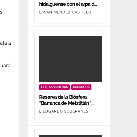
hidalguense con el arpa de
oro.
as
IVÁN MÉNDEZ CASTILLO
ata a
nuará
LETRAS VIAJERAS
MOSAICOS
Reserva de la Biósfera
“Barranca de Metztitlán”,
patrimonio biocultural
EDGARDO SOBERANES