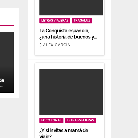
LETRAS VIAJERAS
TRAGALUZ
La Conquista española,
¿una historia de buenos y
malos?
ALEX GARCÍA
de
FOCO TONAL
LETRAS VIAJERAS
¿Y si invitas a mamá de
viaje?