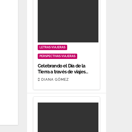
LETRAS VIAJERAS
PERSPECTIVAS VIAJERAS
Celebrando el Día de la
Tierra a través de viajes
responsables
DIANA GÓMEZ