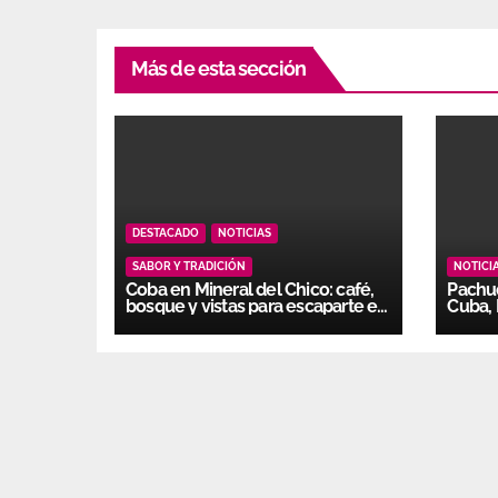
Más de esta sección
DESTACADO
NOTICIAS
SABOR Y TRADICIÓN
NOTICI
Coba en Mineral del Chico: café,
Pachuc
bosque y vistas para escaparte en
Cuba, 
Hidalgo
muestr