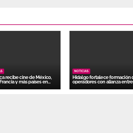
AS
NOTICIAS
a recibe cine de México,
Hidalgo fortalece formación 
Francia y más países en
operadores con alianza entre
a internacional
Icathi y GEMI