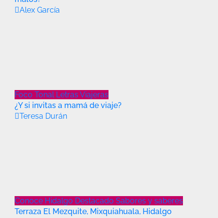
Alex García
Foco Tonal
Letras Viajeras
¿Y si invitas a mamá de viaje?
Teresa Durán
Conoce Hidalgo
Destacado
Sabores y saberes
Terraza El Mezquite, Mixquiahuala, Hidalgo