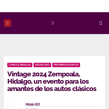
Ir
al
contenido
CONOCE HIDALGO
DESTACADO
PRÓXIMOS EVENTOS
Vintage 2024 Zempoala,
Hidalgo, un evento para los
amantes de los autos clásicos
Hidal-GO!