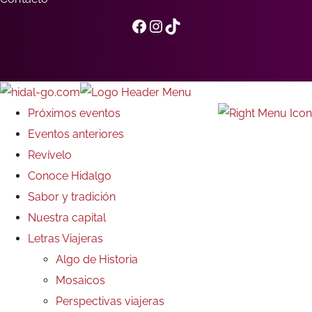
Facebook
Instagram
TikTok
Próximos eventos
Eventos anteriores
Revívelo
Conoce Hidalgo
Sabor y tradición
Nuestra capital
Letras Viajeras
Algo de Historia
Mosaicos
Perspectivas viajeras