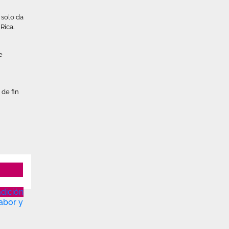
 solo da
Rica.
e
 de fin
adición
abor y