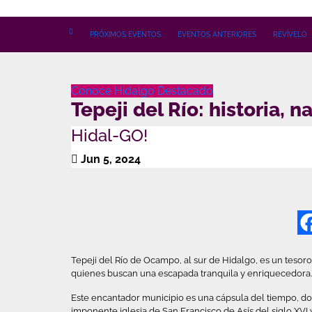
Ir
al
PRÓXIMOS EVENTOS
EVENTOS ANTERIORES
REVÍVELO
contenido
Conoce Hidalgo
Destacado
Tepeji del Río: historia, 
Hidal-GO!
Jun 5, 2024
Tepeji del Río de Ocampo, al sur de Hidalgo, es un tesor
quienes buscan una escapada tranquila y enriquecedora.
Este encantador municipio es una cápsula del tiempo, don
imponente iglesia de San Francisco de Asís del siglo XVI y 