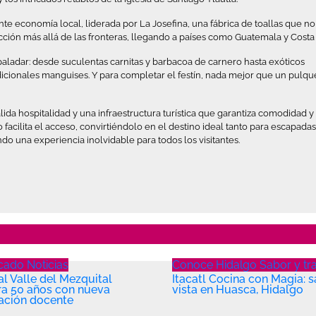
rante economía local, liderada por La Josefina, una fábrica de toallas que no
ción más allá de las fronteras, llegando a países como Guatemala y Costa 
aladar: desde suculentas carnitas y barbacoa de carnero hasta exóticos
adicionales manguises. Y para completar el festín, nada mejor que un pulqu
ida hospitalidad y una infraestructura turística que garantiza comodidad y
facilita el acceso, convirtiéndolo en el destino ideal tanto para escapadas
 una experiencia inolvidable para todos los visitantes.
acado
Noticias
Conoce Hidalgo
Sabor y tr
l Valle del Mezquital
Itacatl Cocina con Magia: s
ra 50 años con nueva
vista en Huasca, Hidalgo
ación docente