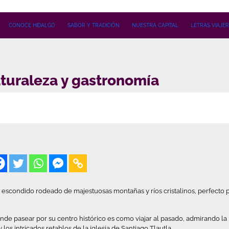
CONOCE HIDALGO
SABOR Y TRADICIÓN
NUESTRA CAPITAL
LETRAS VIAJE
naturaleza y gastronomía
o escondido rodeado de majestuosas montañas y ríos cristalinos, perfecto 
de pasear por su centro histórico es como viajar al pasado, admirando la
los intricados retablos de la iglesia de Santiago Tlautla.