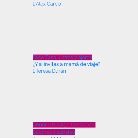
Alex García
Foco Tonal
Letras Viajeras
¿Y si invitas a mamá de viaje?
Teresa Durán
Conoce Hidalgo
Destacado
Sabores y saberes