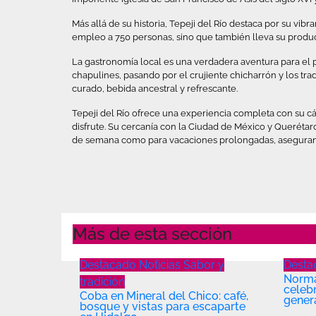
Más allá de su historia, Tepeji del Río destaca por su vib
empleo a 750 personas, sino que también lleva su produc
La gastronomía local es una verdadera aventura para el p
chapulines, pasando por el crujiente chicharrón y los tr
curado, bebida ancestral y refrescante.
Tepeji del Río ofrece una experiencia completa con su cál
disfrute. Su cercanía con la Ciudad de México y Querétaro 
de semana como para vacaciones prolongadas, asegurando
Más de esta sección
Destacado
Noticias
Sabor y
Dest
Norma
tradición
celeb
Coba en Mineral del Chico: café,
gener
bosque y vistas para escaparte