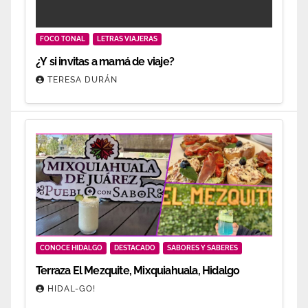
FOCO TONAL
LETRAS VIAJERAS
¿Y si invitas a mamá de viaje?
TERESA DURÁN
CONOCE HIDALGO
DESTACADO
SABORES Y SABERES
Terraza El Mezquite, Mixquiahuala, Hidalgo
HIDAL-GO!