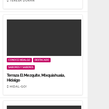
TERESA DURÁN
CONOCE HIDALGO
DESTACADO
SABORES Y SABERES
Terraza El Mezquite, Mixquiahuala,
Hidalgo
HIDAL-GO!