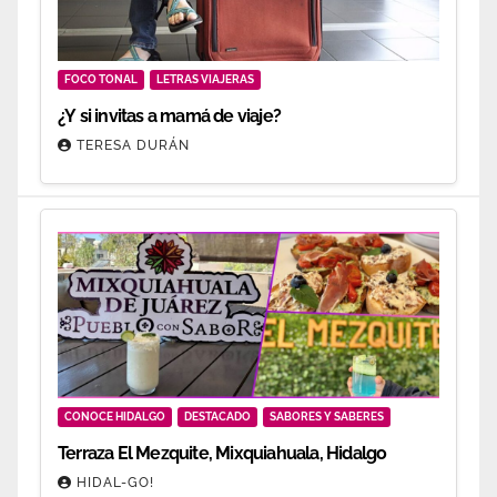
FOCO TONAL
LETRAS VIAJERAS
¿Y si invitas a mamá de viaje?
TERESA DURÁN
CONOCE HIDALGO
DESTACADO
SABORES Y SABERES
Terraza El Mezquite, Mixquiahuala, Hidalgo
HIDAL-GO!