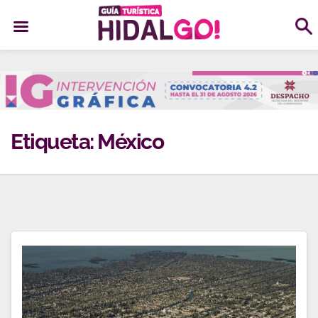
Ir
al
contenido
Etiqueta:
México