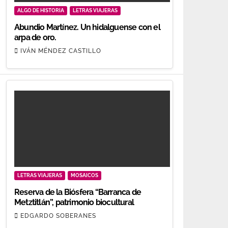
ALGO DE HISTORIA
LETRAS VIAJERAS
Abundio Martínez. Un hidalguense con el
arpa de oro.
IVÁN MÉNDEZ CASTILLO
LETRAS VIAJERAS
MOSAICOS
Reserva de la Biósfera “Barranca de
Metztitlán”, patrimonio biocultural
EDGARDO SOBERANES