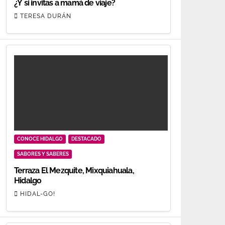
¿Y si invitas a mamá de viaje?
TERESA DURÁN
CONOCE HIDALGO
DESTACADO
SABORES Y SABERES
Terraza El Mezquite, Mixquiahuala,
Hidalgo
HIDAL-GO!