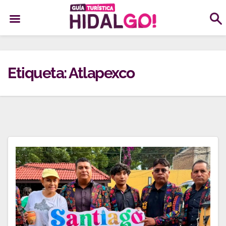
Ir
al
Etiqueta:
Atlapexco
contenido