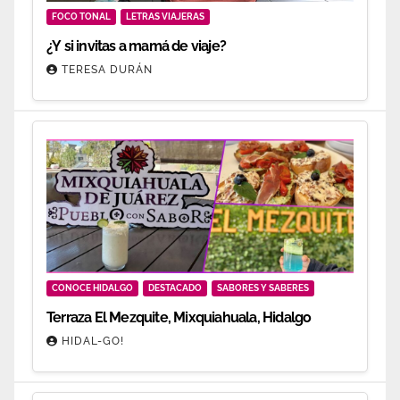
FOCO TONAL
LETRAS VIAJERAS
¿Y si invitas a mamá de viaje?
TERESA DURÁN
CONOCE HIDALGO
DESTACADO
SABORES Y SABERES
Terraza El Mezquite, Mixquiahuala, Hidalgo
HIDAL-GO!