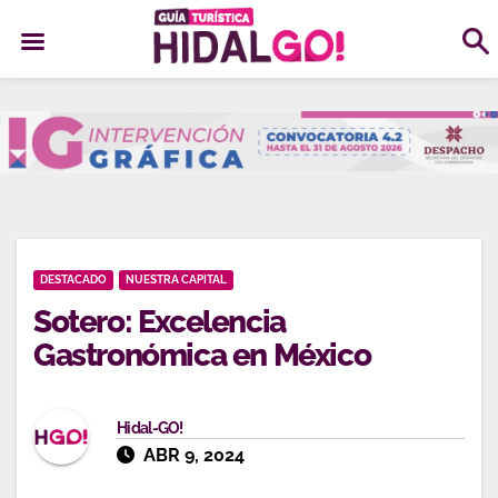
Ir
al
contenido
DESTACADO
NUESTRA CAPITAL
Sotero: Excelencia
Gastronómica en México
Hidal-GO!
ABR 9, 2024