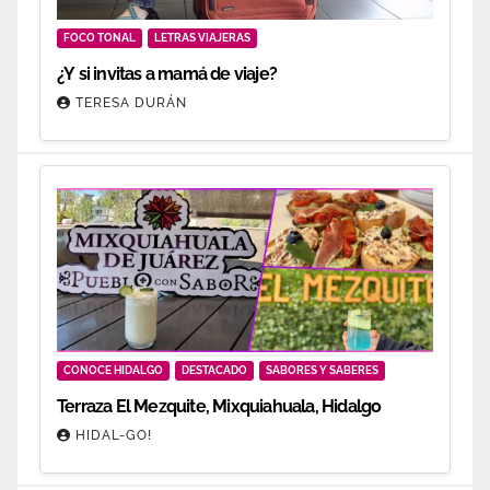
FOCO TONAL
LETRAS VIAJERAS
¿Y si invitas a mamá de viaje?
TERESA DURÁN
CONOCE HIDALGO
DESTACADO
SABORES Y SABERES
Terraza El Mezquite, Mixquiahuala, Hidalgo
HIDAL-GO!