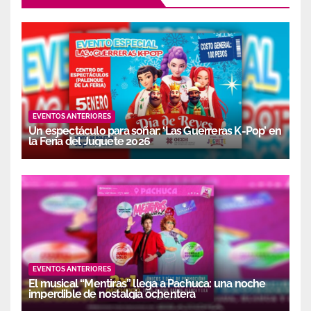
EVENTOS ANTERIORES
Un espectáculo para soñar: ‘Las Guerreras K-Pop’ en
la Feria del Juguete 2026
EVENTOS ANTERIORES
El musical “Mentiras” llega a Pachuca: una noche
imperdible de nostalgia ochentera