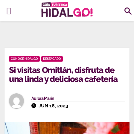
Ir
al
contenido
CONOCE HIDALGO
DESTACADO
Si visitas Omitlán, disfruta de
una linda y deliciosa cafetería
Aurora Marín
JUN 16, 2023