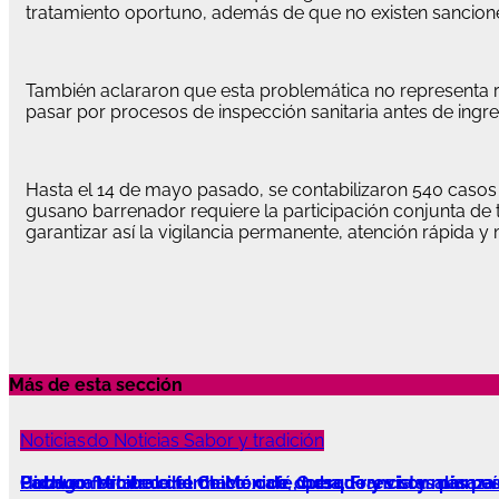
tratamiento oportuno, además de que no existen sanciones
También aclararon que esta problemática no representa r
pasar por procesos de inspección sanitaria antes de ingre
Hasta el 14 de mayo pasado, se contabilizaron 540 casos 
gusano barrenador requiere la participación conjunta de
garantizar así la vigilancia permanente, atención rápida y
Más de esta sección
Destacado
Noticias
Noticias
Noticias
Sabor y tradición
Coba en Mineral del Chico: café, bosque y vistas para 
Pachuca recibe cine de México, Cuba, Francia y más paí
Hidalgo fortalece formación de operadores con alianza 