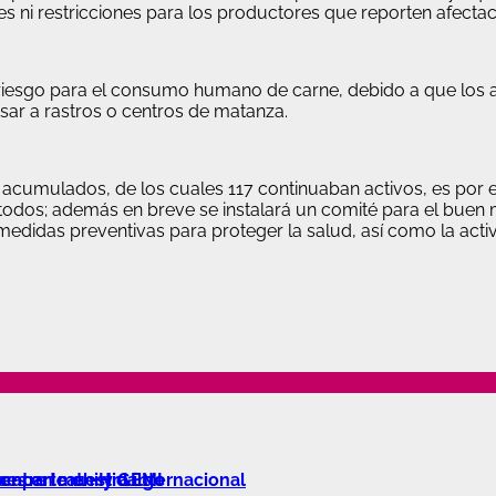
 ni restricciones para los productores que reporten afectac
iesgo para el consumo humano de carne, debido a que los an
sar a rastros o centros de matanza.
acumulados, de los cuales 117 continuaban activos, es por e
 todos; además en breve se instalará un comité para el bue
 medidas preventivas para proteger la salud, así como la acti
escaparte en Hidalgo
ses en muestra internacional
entre Icathi y GEMI