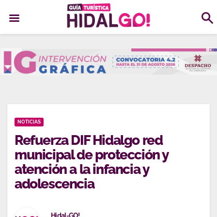
Ir
al
contenido
NOTICIAS
Refuerza DIF Hidalgo red
municipal de protección y
atención a la infancia y
adolescencia
Hidal-GO!