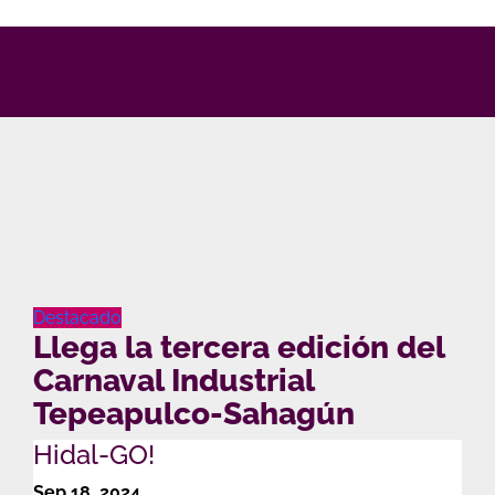
Ir
al
contenido
Destacado
Llega la tercera edición del
Carnaval Industrial
Tepeapulco-Sahagún
Hidal-GO!
Sep 18, 2024