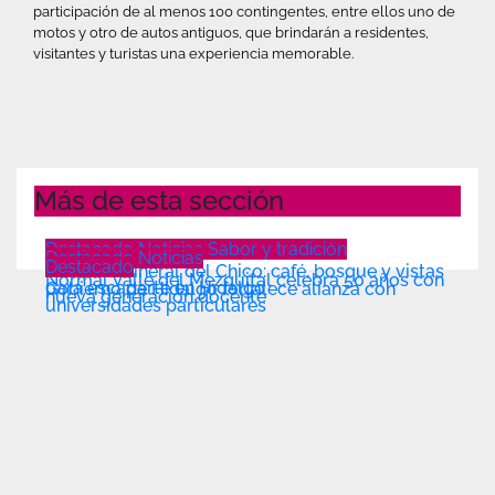
participación de al menos 100 contingentes, entre ellos uno de
motos y otro de autos antiguos, que brindarán a residentes,
visitantes y turistas una experiencia memorable.
Más de esta sección
Destacado
Noticias
Sabor y tradición
Destacado
Noticias
Destacado
Coba en Mineral del Chico: café, bosque y vistas
Normal Valle del Mezquital celebra 50 años con
para escaparte en Hidalgo
Gobierno de Hidalgo fortalece alianza con
nueva generación docente
universidades particulares