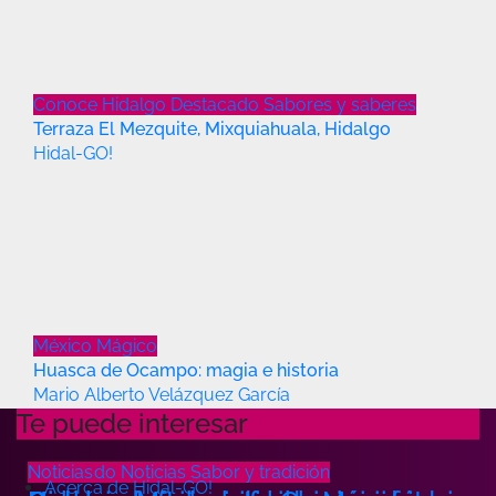
Conoce Hidalgo
Destacado
Sabores y saberes
Terraza El Mezquite, Mixquiahuala, Hidalgo
Hidal-GO!
México Mágico
Huasca de Ocampo: magia e historia
Mario Alberto Velázquez García
Te puede interesar
Destacado
Noticias
Noticias
Noticias
Noticias
Noticias
Sabor y tradición
Acerca de Hidal-GO!