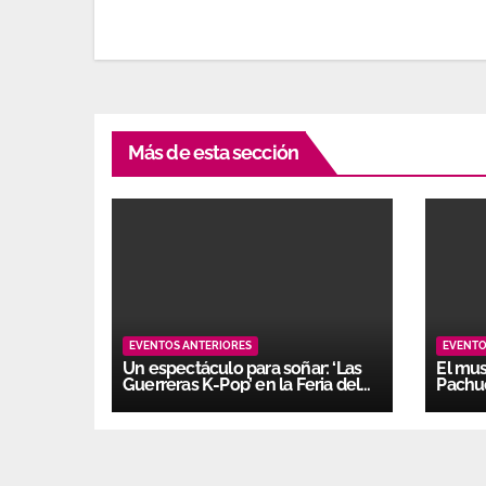
Más de esta sección
EVENTOS ANTERIORES
EVENTO
Un espectáculo para soñar: ‘Las
El mus
Guerreras K-Pop’ en la Feria del
Pachu
Juguete 2026
de nos