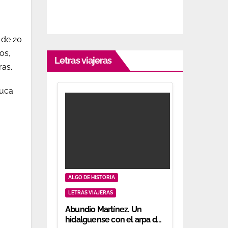
 de 20
os,
Letras viajeras
ras.
huca
ALGO DE HISTORIA
LETRAS VIAJERAS
Abundio Martínez. Un
hidalguense con el arpa de