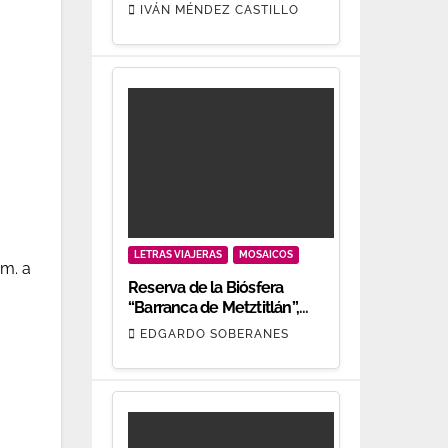
oro.
IVÁN MÉNDEZ CASTILLO
LETRAS VIAJERAS
MOSAICOS
.m. a
Reserva de la Biósfera
“Barranca de Metztitlán”,
patrimonio biocultural
EDGARDO SOBERANES