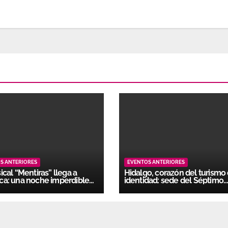
S ANTERIORES
EVENTOS ANTERIORES
ical “Mentiras” llega a
Hidalgo, corazón del turismo
ca: una noche imperdible
identidad: sede del Séptimo
talgia ochentera
Tianguis Nacional de Pueblo
Mágicos