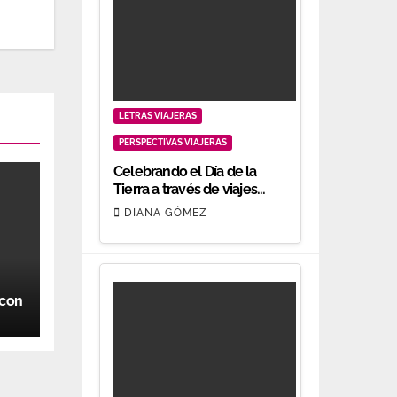
LETRAS VIAJERAS
PERSPECTIVAS VIAJERAS
Celebrando el Día de la
Tierra a través de viajes
responsables
DIANA GÓMEZ
 con
s