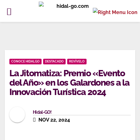
Ir
al
contenido
CONOCE HIDALGO
DESTACADO
REVÍVELO
La Jitomatiza: Premio «Evento
del Año» en los Galardones a la
Innovación Turística 2024
Hidal-GO!
NOV 22, 2024