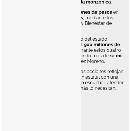
emergencia derivada de la
vaguada monzónica
.
En total, se destinarán
174.06 millones de pesos
en
28 municipios y 307 comunidades
, mediante los
programas Bienestar y Desarrollo y Bienestar de
Madres Trabajadoras.
“Durante este 2026, como gobierno del estado,
estamos dispersando más de
4 mil 900 millones de
pesos
en programas sociales y durante estos cuatro
años de ejercicio estamos dispersando más de
12 mil
millones de pesos
”, subrayó Gómez Moreno.
De acuerdo con el funcionario, estas acciones reflejan
el compromiso de la administración estatal con una
política social cercana, enfocada en escuchar, atender
y generar bienestar para quienes más lo necesitan.