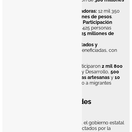
de pesos
.
Bienestar de Madres Trabajadoras:
12 mil 350
beneficiarias, con
123.5 millones de pesos
.
Fomento al Desarrollo de la Participación
Social para el Bienestar:
mil 425 personas
artesanas apoyadas, con
14.25 millones de
pesos
.
Atención al Migrante Deportados y
Repatriados:
100 personas beneficiadas, con
1.25 millones de pesos
.
En el arranque de las entregas participaron
2 mil 800
personas
del programa Bienestar y Desarrollo,
500
madres trabajadoras
,
200 personas artesanas
y
10
beneficiarios
del programa dirigido a migrantes
deportados y repatriados.
Prioridad a comunidades
afectadas
Como parte de la estrategia social, el gobierno estatal
dará prioridad a los municipios afectados por la