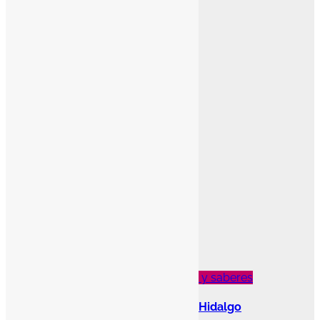
Foco Tonal
Letras Viajeras
¿Y si invitas a mamá de viaje?
Teresa Durán
Conoce Hidalgo
Destacado
Sabores y saberes
Terraza El Mezquite, Mixquiahuala, Hidalgo