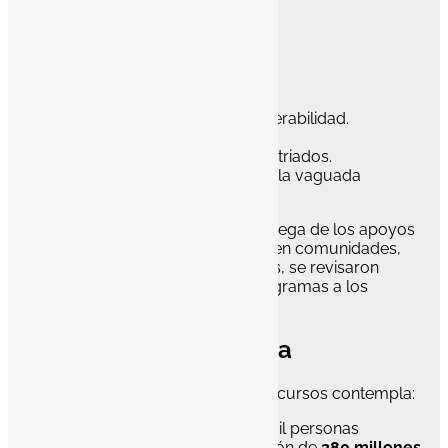
prioritarios
Los programas están dirigidos a:
Madres trabajadoras.
Familias en situación de vulnerabilidad.
Personas artesanas.
Migrantes deportados y repatriados.
Comunidades afectadas por la vaguada
monzónica.
Gómez Moreno explicó que la entrega de los apoyos
es resultado de un trabajo previo en comunidades,
donde se escucharon necesidades, se revisaron
solicitudes y se acercaron los programas a los
lugares donde más se requieren.
Inversión por programa
Para este año, la distribución de recursos contempla:
Bienestar y Desarrollo:
38 mil personas
beneficiadas, con una inversión de
380 millones