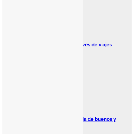
Letras Viajeras
Perspectivas viajeras
Celebrando el Día de la Tierra a través de viajes
responsables
Diana Gómez
Letras Viajeras
Tragaluz
La Conquista española, ¿una historia de buenos y
malos?
Alex García