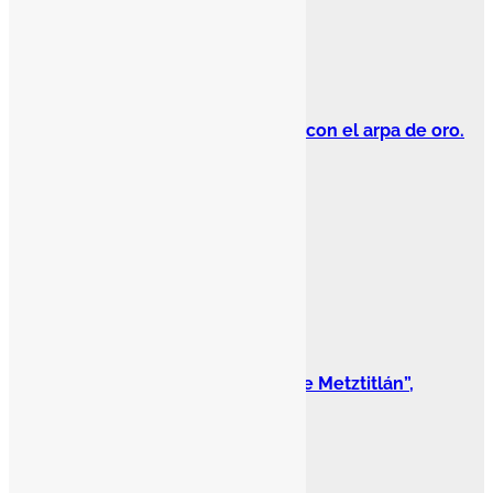
Algo de Historia
Letras Viajeras
Abundio Martínez. Un hidalguense con el arpa de oro.
Iván Méndez Castillo
Letras Viajeras
Mosaicos
Reserva de la Biósfera “Barranca de Metztitlán”,
patrimonio biocultural
Edgardo Soberanes