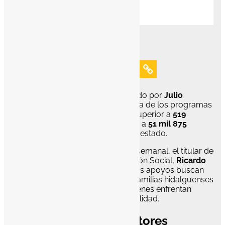
Josué Hernández
Jul 6, 2026
El gobierno de Hidalgo, encabezado por
Julio
Menchaca Salazar
, inició la entrega de los programas
sociales 2026, con una inversión superior a
519
millones de pesos
para beneficiar a
51 mil 875
personas
en distintas regiones del estado.
Durante la conferencia de prensa semanal, el titular de
la Secretaría de Bienestar e Inclusión Social,
Ricardo
Gómez Moreno
, destacó que estos apoyos buscan
mejorar la calidad de vida de las familias hidalguenses
y atender de manera directa a quienes enfrentan
mayores condiciones de vulnerabilidad.
Apoyos directos a sectores