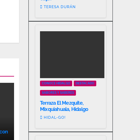
TERESA DURÁN
CONOCE HIDALGO
DESTACADO
SABORES Y SABERES
Terraza El Mezquite,
Mixquiahuala, Hidalgo
HIDAL-GO!
 con