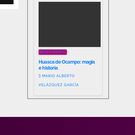
s
MÉXICO MÁGICO
Huasca de Ocampo: magia
e historia
MARIO ALBERTO
VELÁZQUEZ GARCÍA