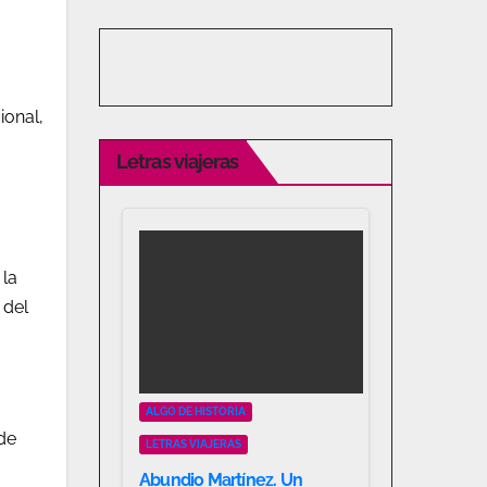
ional,
Letras viajeras
 la
 del
ALGO DE HISTORIA
 de
LETRAS VIAJERAS
Abundio Martínez. Un