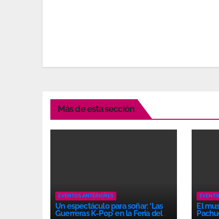
Más de esta sección
EVENTOS ANTERIORES
EVENTO
Un espectáculo para soñar: ‘Las
El mus
Guerreras K-Pop’ en la Feria del
Pachu