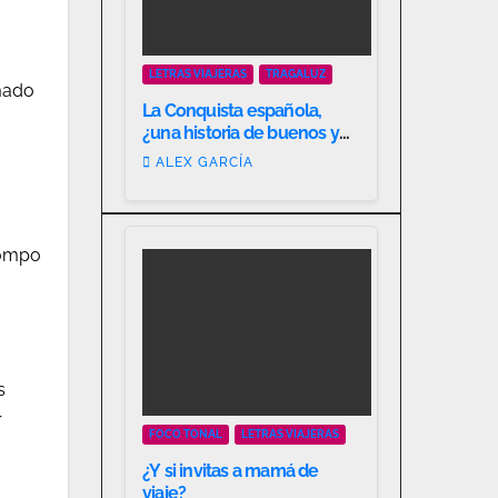
LETRAS VIAJERAS
TRAGALUZ
rmado
La Conquista española,
¿una historia de buenos y
malos?
ALEX GARCÍA
rompo
s
r
FOCO TONAL
LETRAS VIAJERAS
¿Y si invitas a mamá de
viaje?