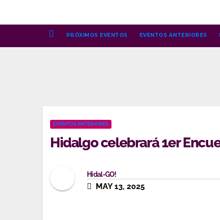
Ir
al
contenido
PRÓXIMOS EVENTOS
EVENTOS ANTERIORES
EVENTOS ANTERIORES
Hidalgo celebrará 1er Encu
Hidal-GO!
MAY 13, 2025