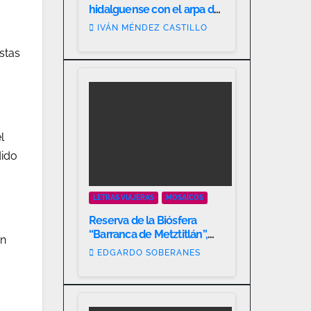
hidalguense con el arpa de
oro.
IVÁN MÉNDEZ CASTILLO
stas
l
dido
LETRAS VIAJERAS
MOSAICOS
Reserva de la Biósfera
“Barranca de Metztitlán”,
en
patrimonio biocultural
EDGARDO SOBERANES