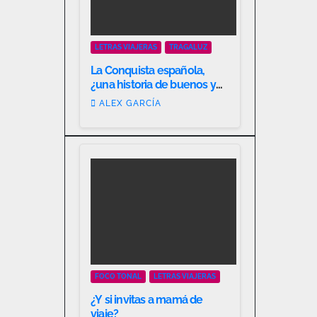
LETRAS VIAJERAS
TRAGALUZ
La Conquista española,
¿una historia de buenos y
malos?
ALEX GARCÍA
FOCO TONAL
LETRAS VIAJERAS
¿Y si invitas a mamá de
viaje?