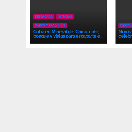
DESTACADO
NOTICIAS
SABOR Y TRADICIÓN
DESTA
Coba en Mineral del Chico: café,
Normal
bosque y vistas para escaparte en
celebr
Hidalgo
gener