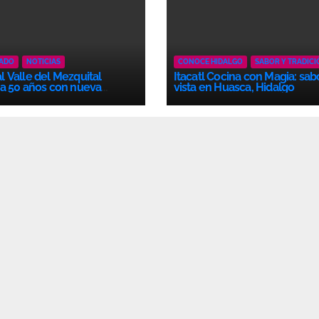
CADO
NOTICIAS
CONOCE HIDALGO
SABOR Y TRADICI
 Valle del Mezquital
Itacatl Cocina con Magia: sab
a 50 años con nueva
vista en Huasca, Hidalgo
ación docente