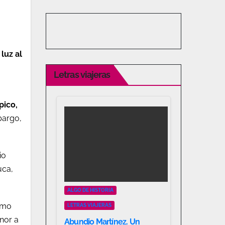
luz al
Letras viajeras
pico,
bargo,
io
uca,
ALGO DE HISTORIA
omo
LETRAS VIAJERAS
nor a
Abundio Martínez. Un