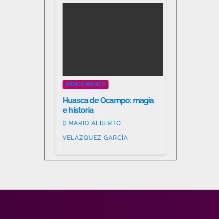
MÉXICO MÁGICO
Huasca de Ocampo: magia
e historia
MARIO ALBERTO
VELÁZQUEZ GARCÍA