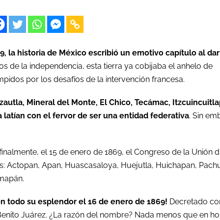
 la historia de México escribió un emotivo capítulo al dar 
cios de la independencia, esta tierra ya cobijaba el anhelo de
pidos por los desafíos de la intervención francesa.
utla, Mineral del Monte, El Chico, Tecámac, Itzcuincuitla
 latían con el fervor de ser una entidad federativa
. Sin em
inalmente, el 15 de enero de 1869, el Congreso de la Unión d
tos: Actopan, Apan, Huascasaloya, Huejutla, Huichapan, Pach
imapán.
con todo su esplendor el 16 de enero de 1869!
Decretado c
Benito Juárez. ¿La razón del nombre? Nada menos que en ho