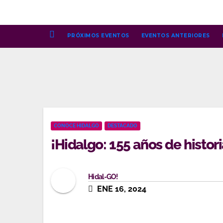
Ir
al
contenido
PRÓXIMOS EVENTOS
EVENTOS ANTERIORES
CONOCE HIDALGO
DESTACADO
¡Hidalgo: 155 años de histori
Hidal-GO!
ENE 16, 2024