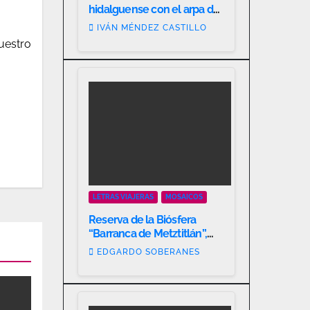
hidalguense con el arpa de
oro.
IVÁN MÉNDEZ CASTILLO
nuestro
LETRAS VIAJERAS
MOSAICOS
Reserva de la Biósfera
“Barranca de Metztitlán”,
patrimonio biocultural
EDGARDO SOBERANES