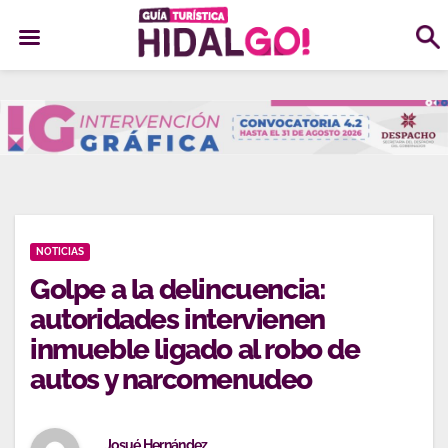
Ir
al
contenido
NOTICIAS
Golpe a la delincuencia:
autoridades intervienen
inmueble ligado al robo de
autos y narcomenudeo
Josué Hernández