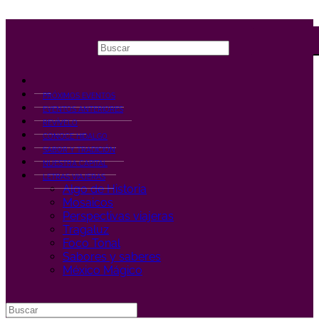
Ir
al
contenido
PRÓXIMOS EVENTOS
EVENTOS ANTERIORES
REVÍVELO
CONOCE HIDALGO
SABOR Y TRADICIÓN
NUESTRA CAPITAL
LETRAS VIAJERAS
Algo de Historia
Mosaicos
Perspectivas viajeras
Tragaluz
Foco Tonal
Sabores y saberes
México Mágico