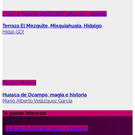
Conoce Hidalgo
Destacado
Sabores y saberes
Terraza El Mezquite, Mixquiahuala, Hidalgo
Hidal-GO!
México Mágico
Huasca de Ocampo: magia e historia
Mario Alberto Velázquez García
Te puede interesar
Destacado
Noticias
Noticias
Noticias
Noticias
Noticias
Sabor y tradición