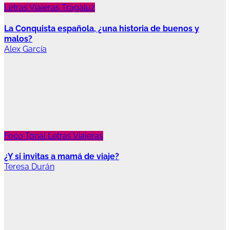
Letras Viajeras
Tragaluz
La Conquista española, ¿una historia de buenos y
malos?
Alex García
Foco Tonal
Letras Viajeras
¿Y si invitas a mamá de viaje?
Teresa Durán