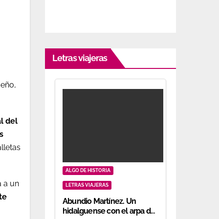
Letras viajeras
deño,
l del
s
lletas
ALGO DE HISTORIA
á a un
LETRAS VIAJERAS
te
Abundio Martínez. Un
hidalguense con el arpa de