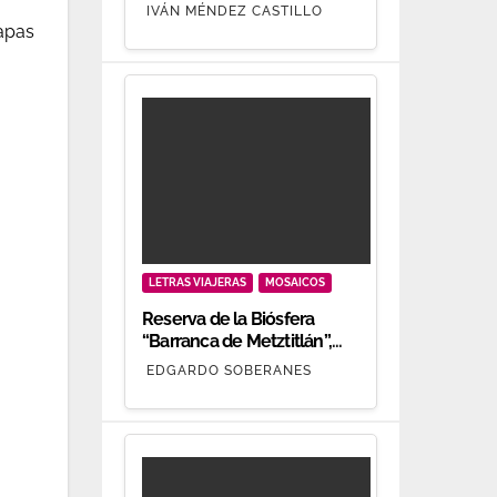
oro.
IVÁN MÉNDEZ CASTILLO
lapas
LETRAS VIAJERAS
MOSAICOS
Reserva de la Biósfera
“Barranca de Metztitlán”,
patrimonio biocultural
EDGARDO SOBERANES