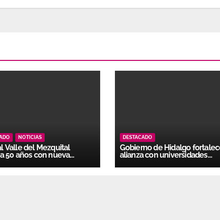
CADO
NOTICIAS
DESTACADO
 Valle del Mezquital
Gobierno de Hidalgo fortale
a 50 años con nueva
alianza con universidades
ación docente
particulares