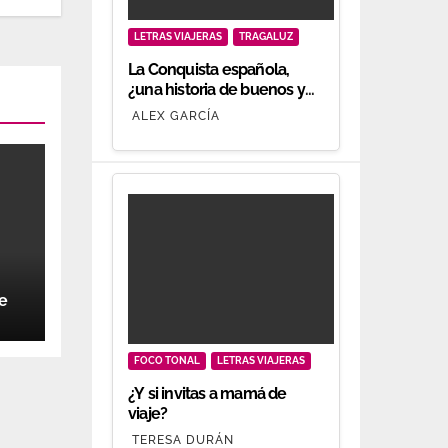
LETRAS VIAJERAS
TRAGALUZ
La Conquista española,
¿una historia de buenos y
malos?
ALEX GARCÍA
ce
FOCO TONAL
LETRAS VIAJERAS
¿Y si invitas a mamá de
viaje?
TERESA DURÁN