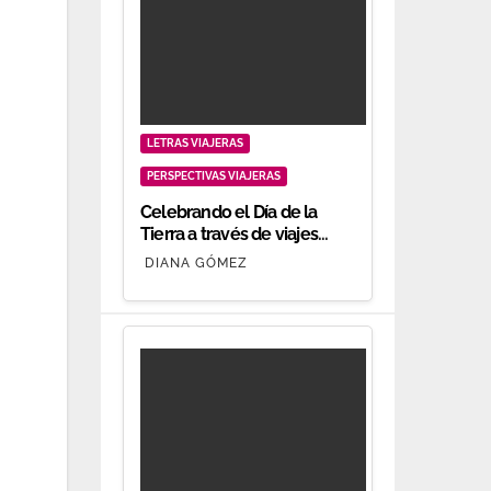
LETRAS VIAJERAS
PERSPECTIVAS VIAJERAS
Celebrando el Día de la
Tierra a través de viajes
responsables
DIANA GÓMEZ