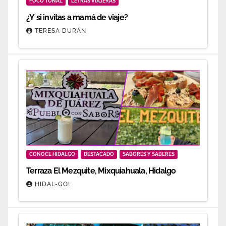
FOCO TONAL
LETRAS VIAJERAS
¿Y si invitas a mamá de viaje?
TERESA DURÁN
CONOCE HIDALGO
DESTACADO
SABORES Y SABERES
Terraza El Mezquite, Mixquiahuala, Hidalgo
HIDAL-GO!