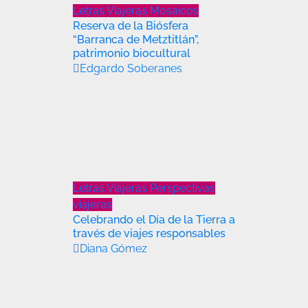
Letras Viajeras
Mosaicos
Reserva de la Biósfera
“Barranca de Metztitlán”,
patrimonio biocultural
Edgardo Soberanes
Letras Viajeras
Perspectivas
viajeras
Celebrando el Día de la Tierra a
través de viajes responsables
Diana Gómez