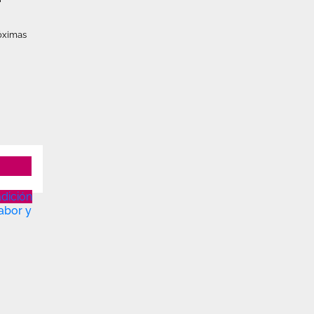
róximas
adición
abor y