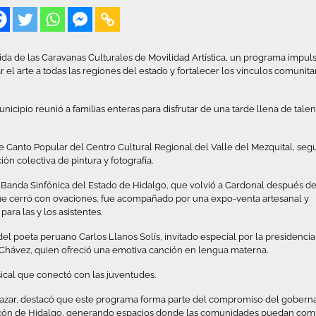
tida de las Caravanas Culturales de Movilidad Artística, un programa impul
 el arte a todas las regiones del estado y fortalecer los vínculos comunita
nicipio reunió a familias enteras para disfrutar de una tarde llena de tale
de Canto Popular del Centro Cultural Regional del Valle del Mezquital, seg
ón colectiva de pintura y fotografía.
Banda Sinfónica del Estado de Hidalgo, que volvió a Cardonal después d
que cerró con ovaciones, fue acompañado por una expo-venta artesanal y
ra las y los asistentes.
el poeta peruano Carlos Llanos Solís, invitado especial por la presidencia
s Chávez, quien ofreció una emotiva canción en lengua materna.
cal que conectó con las juventudes.
altazar, destacó que este programa forma parte del compromiso del gobern
 rincón de Hidalgo, generando espacios donde las comunidades puedan comp