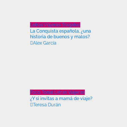
Letras Viajeras
Tragaluz
La Conquista española, ¿una
historia de buenos y malos?
Alex García
Foco Tonal
Letras Viajeras
¿Y si invitas a mamá de viaje?
Teresa Durán