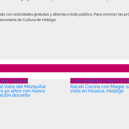
do con actividades gratuitas y abiertas a todo público. Para conocer las p
 Secretaría de Cultura de Hidalgo.
acado
Noticias
Conoce Hidalgo
Sabor y tr
l Valle del Mezquital
Itacatl Cocina con Magia: s
ra 50 años con nueva
vista en Huasca, Hidalgo
ación docente