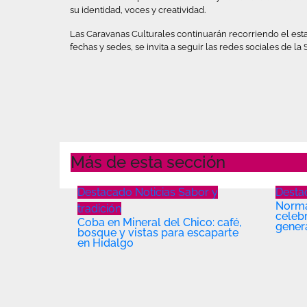
su identidad, voces y creatividad.
Las Caravanas Culturales continuarán recorriendo el esta
fechas y sedes, se invita a seguir las redes sociales de la
Más de esta sección
Destacado
Noticias
Sabor y
Dest
Norma
tradición
celeb
Coba en Mineral del Chico: café,
gener
bosque y vistas para escaparte
en Hidalgo