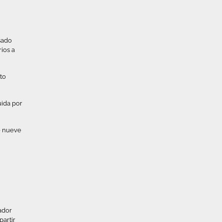
sado
rios a
nto
uida por
e nueve
ador
artir