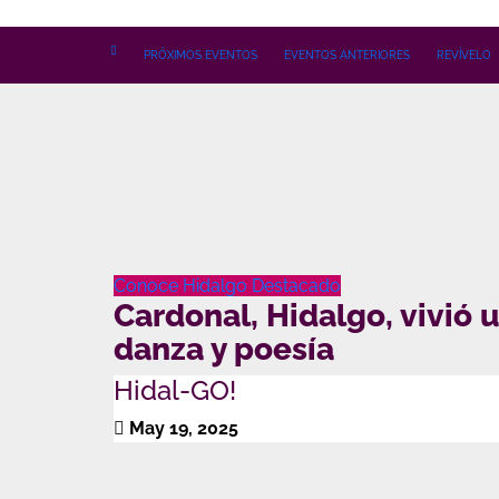
Ir
al
PRÓXIMOS EVENTOS
EVENTOS ANTERIORES
REVÍVELO
contenido
Conoce Hidalgo
Destacado
Cardonal, Hidalgo, vivió 
danza y poesía
Hidal-GO!
May 19, 2025