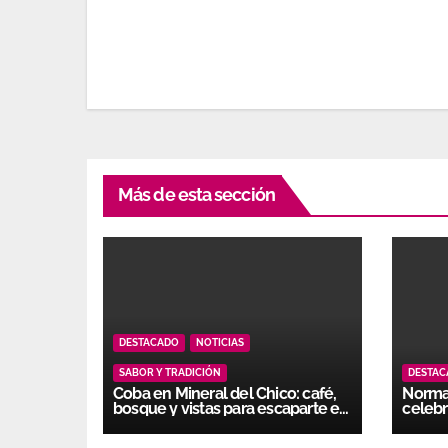
Más de esta sección
DESTACADO
NOTICIAS
SABOR Y TRADICIÓN
DESTA
Coba en Mineral del Chico: café,
Normal
bosque y vistas para escaparte en
celebr
Hidalgo
gener