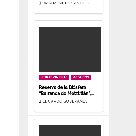
oro.
IVÁN MÉNDEZ CASTILLO
LETRAS VIAJERAS
MOSAICOS
Reserva de la Biósfera
“Barranca de Metztitlán”,
patrimonio biocultural
EDGARDO SOBERANES