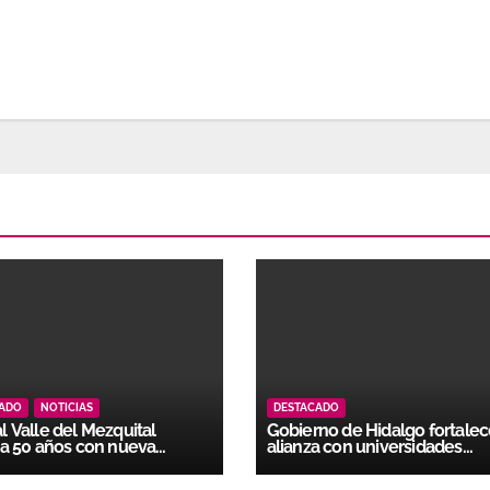
CADO
NOTICIAS
DESTACADO
 Valle del Mezquital
Gobierno de Hidalgo fortale
a 50 años con nueva
alianza con universidades
ación docente
particulares