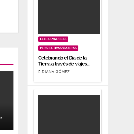
LETRAS VIAJERAS
PERSPECTIVAS VIAJERAS
Celebrando el Día de la
Tierra a través de viajes
responsables
DIANA GÓMEZ
ce