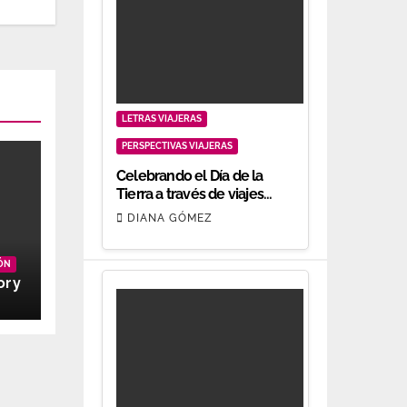
LETRAS VIAJERAS
PERSPECTIVAS VIAJERAS
Celebrando el Día de la
Tierra a través de viajes
responsables
DIANA GÓMEZ
ÓN
or y