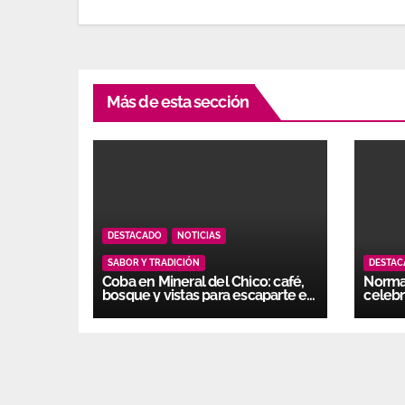
Más de esta sección
DESTACADO
NOTICIAS
SABOR Y TRADICIÓN
DESTA
Coba en Mineral del Chico: café,
Normal
bosque y vistas para escaparte en
celebr
Hidalgo
gener