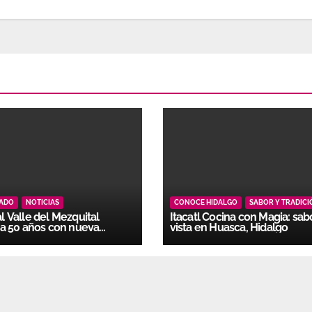
CADO
NOTICIAS
CONOCE HIDALGO
SABOR Y TRADICI
 Valle del Mezquital
Itacatl Cocina con Magia: sab
a 50 años con nueva
vista en Huasca, Hidalgo
ación docente