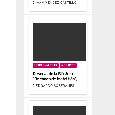
oro.
IVÁN MÉNDEZ CASTILLO
LETRAS VIAJERAS
MOSAICOS
Reserva de la Biósfera
“Barranca de Metztitlán”,
patrimonio biocultural
EDGARDO SOBERANES