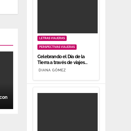
LETRAS VIAJERAS
PERSPECTIVAS VIAJERAS
Celebrando el Día de la
Tierra a través de viajes
responsables
DIANA GÓMEZ
 con
s