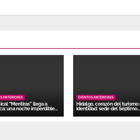
S ANTERIORES
EVENTOS ANTERIORES
ical “Mentiras” llega a
Hidalgo, corazón del turismo
ca: una noche imperdible
identidad: sede del Séptimo
talgia ochentera
Tianguis Nacional de Pueblo
Mágicos