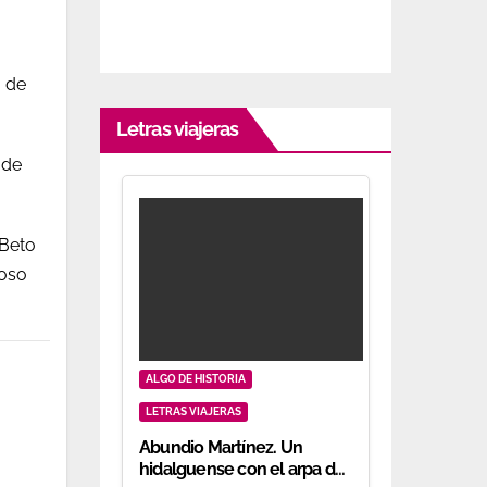
o de
Letras viajeras
 de
 Beto
toso
ALGO DE HISTORIA
LETRAS VIAJERAS
Abundio Martínez. Un
hidalguense con el arpa de