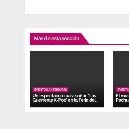
Más de esta sección
EVENTOS ANTERIORES
EVENTO
Un espectáculo para soñar: ‘Las
El mus
Guerreras K-Pop’ en la Feria del
Pachu
Juguete 2026
de nos