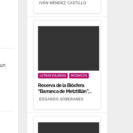
oro.
IVÁN MÉNDEZ CASTILLO
 un
LETRAS VIAJERAS
MOSAICOS
Reserva de la Biósfera
“Barranca de Metztitlán”,
patrimonio biocultural
EDGARDO SOBERANES