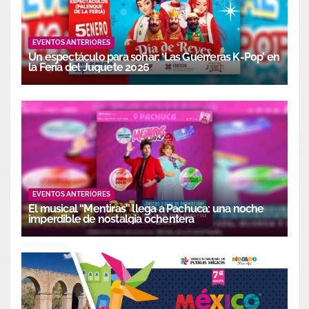
EVENTOS ANTERIORES
Un espectáculo para soñar: ‘Las Guerreras K-Pop’ en
la Feria del Juguete 2026
EVENTOS ANTERIORES
El musical “Mentiras” llega a Pachuca: una noche
imperdible de nostalgia ochentera