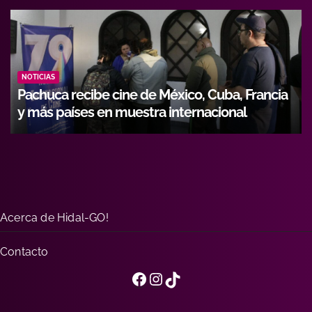
NOTICIAS
cia
Hidalgo fortalece formación de operadores
con alianza entre Icathi y GEMI
Acerca de Hidal-GO!
Contacto
Facebook
Instagram
TikTok