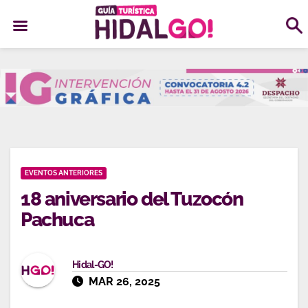
Ir
al
contenido
EVENTOS ANTERIORES
18 aniversario del Tuzocón
Pachuca
Hidal-GO!
MAR 26, 2025